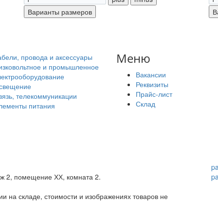
Меню
абели, провода и аксессуары
изковольтное и промышленное
Вакансии
лектрооборудование
Реквизиты
свещение
Прайс-лист
вязь, телекоммуникации
Склад
лементы питания
p
аж 2, помещение ХХ, комната 2.
p
и на складе, стоимости и изображениях товаров не