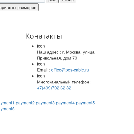
Конатакты
icon
Наш адрес : г. Москва, улица
Привольная, дом 70
icon
Email :
office@pes-cable.ru
icon
Многоканальный телефон :
+7(499)702 62 82
ayment1
payment2
payment3
payment4
payment5
ayment6