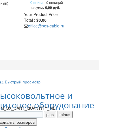
Корзина
0 позиций
ьный)
на сумму
0,00 руб.
Your Product
Price
Total :
$0.00
office@pes-cable.ru
Быстрый просмотр
ысоковольтное и
итовое оборудование
M_BX_CART_QUANTITY_ME: