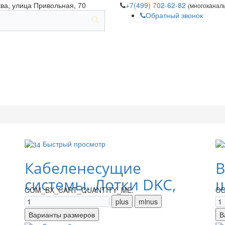
ква, улица Привольная, 70
+7(499) 702-62-82
(многоканал
Обратный звонок
Быстрый просмотр
Кабеленесущие
В
системы. Лотки DKC,
щ
COM_BX_CART_QUANTITY_ME:
CO
IEK