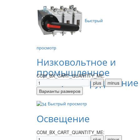
Быстрый
просмотр
Низковольтное и
промышленное
COM_BX_CART_QUANTITY_ME:
электрооборудование
Быстрый просмотр
Освещение
COM_BX_CART_QUANTITY_ME: