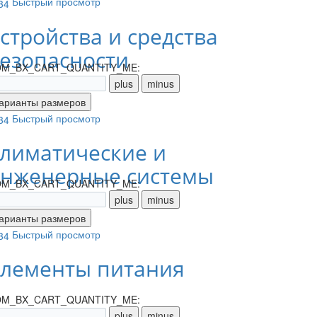
Быстрый просмотр
стройства и средства
езопасности
M_BX_CART_QUANTITY_ME:
Быстрый просмотр
лиматические и
нженерные системы
M_BX_CART_QUANTITY_ME:
Быстрый просмотр
лементы питания
M_BX_CART_QUANTITY_ME: