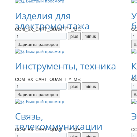
Быстрый просмотр
Изделия для
У
электромонтажа
б
COM_BX_CART_QUANTITY_ME:
CO
Быстрый просмотр
Инструменты, техника
К
и
COM_BX_CART_QUANTITY_ME:
CO
Быстрый просмотр
Связь,
Э
телекоммуникации
COM_BX_CART_QUANTITY_ME:
CO