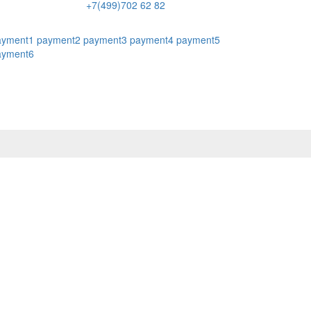
+7(499)702 62 82
ayment1
payment2
payment3
payment4
payment5
ayment6