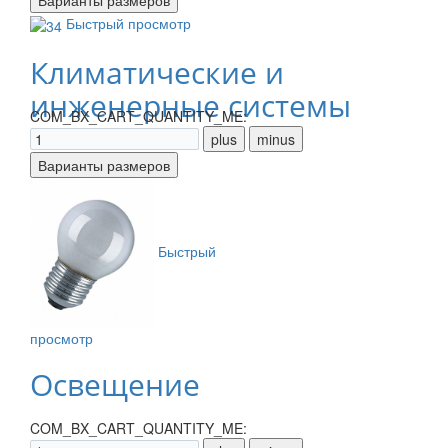
Быстрый просмотр
Климатические и
инженерные системы
COM_BX_CART_QUANTITY_ME:
Быстрый
просмотр
Освещение
COM_BX_CART_QUANTITY_ME: