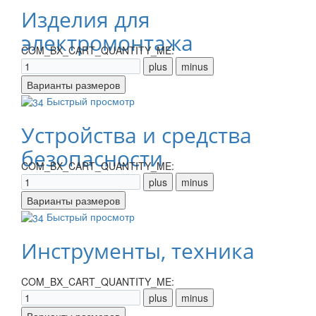
Изделия для
электромонтажа
COM_BX_CART_QUANTITY_ME:
Быстрый просмотр
Устройства и средства
безопасности
COM_BX_CART_QUANTITY_ME:
Быстрый просмотр
Инструменты, техника
COM_BX_CART_QUANTITY_ME: