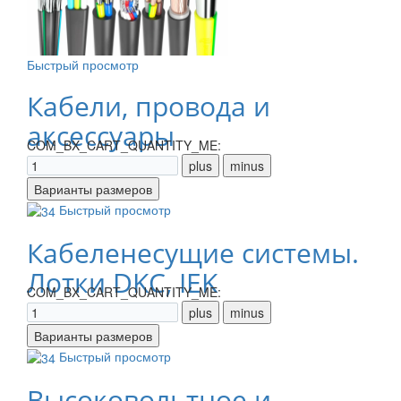
Быстрый просмотр
Кабели, провода и
аксессуары
COM_BX_CART_QUANTITY_ME:
Быстрый просмотр
Кабеленесущие системы.
Лотки DKC, IEK
COM_BX_CART_QUANTITY_ME:
Быстрый просмотр
Высоковольтное и