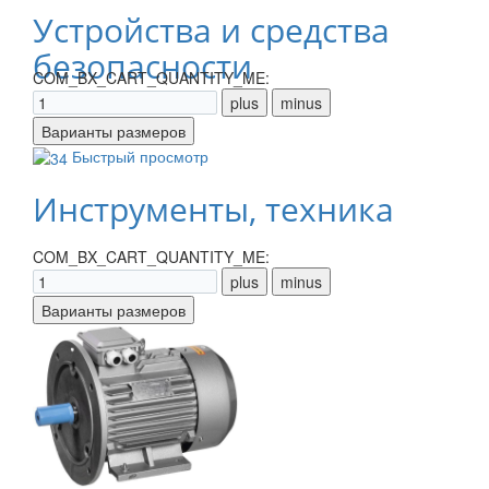
Устройства и средства
безопасности
COM_BX_CART_QUANTITY_ME:
Быстрый просмотр
Инструменты, техника
COM_BX_CART_QUANTITY_ME: