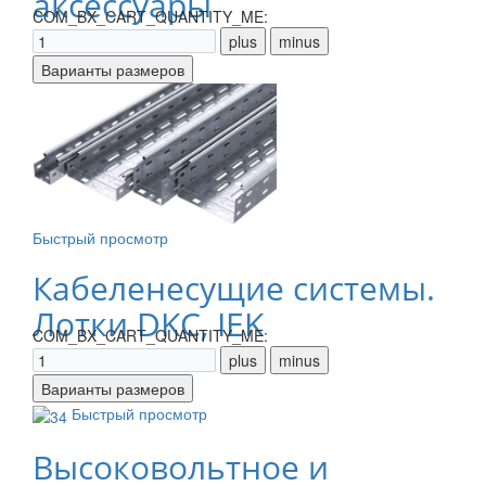
аксессуары
COM_BX_CART_QUANTITY_ME:
Быстрый просмотр
Кабеленесущие системы.
Лотки DKC, IEK
COM_BX_CART_QUANTITY_ME:
Быстрый просмотр
Высоковольтное и