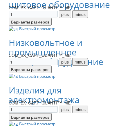
щитовое оборудование
COM_BX_CART_QUANTITY_ME:
Быстрый просмотр
Низковольтное и
промышленное
COM_BX_CART_QUANTITY_ME:
электрооборудование
Быстрый просмотр
Изделия для
электромонтажа
COM_BX_CART_QUANTITY_ME:
Быстрый просмотр