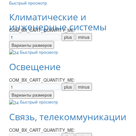
Быстрый просмотр
Климатические и
инженерные системы
COM_BX_CART_QUANTITY_ME:
Быстрый просмотр
Освещение
COM_BX_CART_QUANTITY_ME:
Быстрый просмотр
Связь, телекоммуникации
COM_BX_CART_QUANTITY_ME: