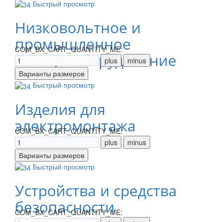
Быстрый просмотр
Низковольтное и
промышленное
COM_BX_CART_QUANTITY_ME:
электрооборудование
Быстрый просмотр
Изделия для
электромонтажа
COM_BX_CART_QUANTITY_ME:
Быстрый просмотр
Устройства и средства
безопасности
COM_BX_CART_QUANTITY_ME: