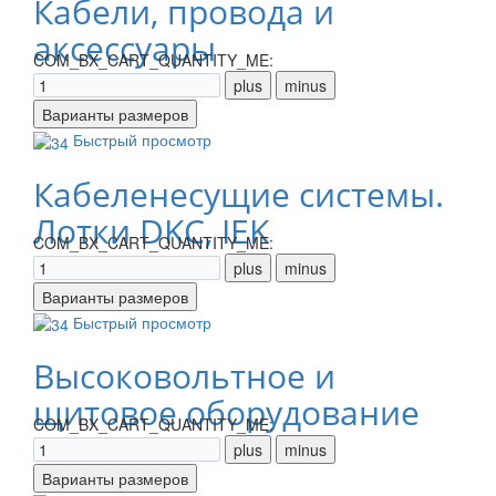
Кабели, провода и
аксессуары
COM_BX_CART_QUANTITY_ME:
Быстрый просмотр
Кабеленесущие системы.
Лотки DKC, IEK
COM_BX_CART_QUANTITY_ME:
Быстрый просмотр
Высоковольтное и
щитовое оборудование
COM_BX_CART_QUANTITY_ME: