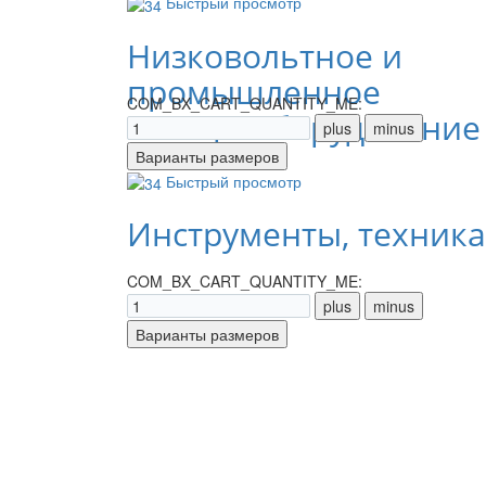
Быстрый просмотр
Низковольтное и
промышленное
COM_BX_CART_QUANTITY_ME:
электрооборудование
Быстрый просмотр
Инструменты, техника
COM_BX_CART_QUANTITY_ME: