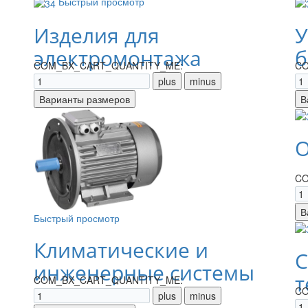
Быстрый просмотр
Изделия для
У
электромонтажа
б
COM_BX_CART_QUANTITY_ME:
CO
О
CO
Быстрый просмотр
Климатические и
С
инженерные системы
т
COM_BX_CART_QUANTITY_ME:
CO