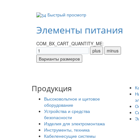
Быстрый просмотр
Элементы питания
COM_BX_CART_QUANTITY_ME:
Продукция
К
Н
Высоковольтное и щитовое
э
оборудование
О
Устройства и средства
С
безопасности
Э
Изделия для электромонтажа
Инструменты, техника
Кабеленесущие системы