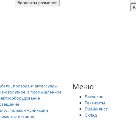
Меню
абели, провода и аксессуары
изковольтное и промышленное
Вакансии
лектрооборудование
Реквизиты
свещение
Прайс-лист
вязь, телекоммуникации
Склад
лементы питания