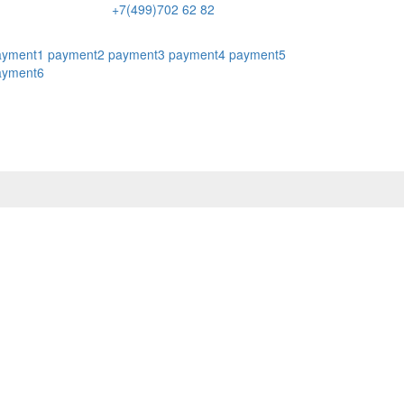
+7(499)702 62 82
ayment1
payment2
payment3
payment4
payment5
ayment6