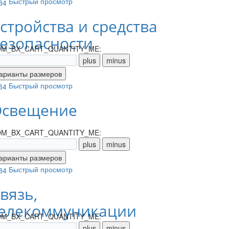
Быстрый просмотр
стройства и средства
езопасности
M_BX_CART_QUANTITY_ME:
Быстрый просмотр
свещение
M_BX_CART_QUANTITY_ME:
Быстрый просмотр
вязь,
елекоммуникации
M_BX_CART_QUANTITY_ME: