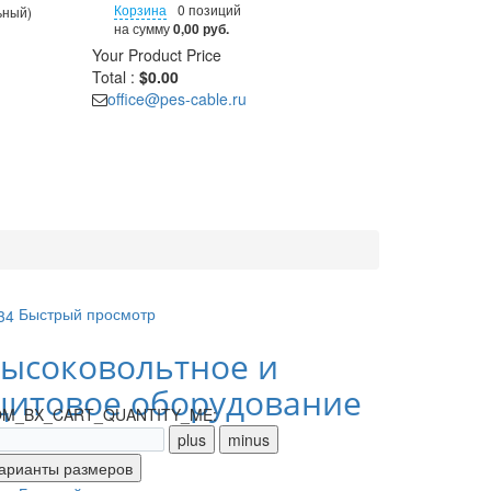
Корзина
0 позиций
ьный)
на сумму
0,00 руб.
Your Product
Price
Total :
$0.00
office@pes-cable.ru
Быстрый просмотр
ысоковольтное и
итовое оборудование
M_BX_CART_QUANTITY_ME: