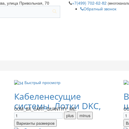
ква, улица Привольная, 70
+7(499) 702-62-82
(многоканал
Обратный звонок
Быстрый просмотр
Кабеленесущие
В
системы. Лотки DKC,
щ
COM_BX_CART_QUANTITY_ME:
CO
IEK