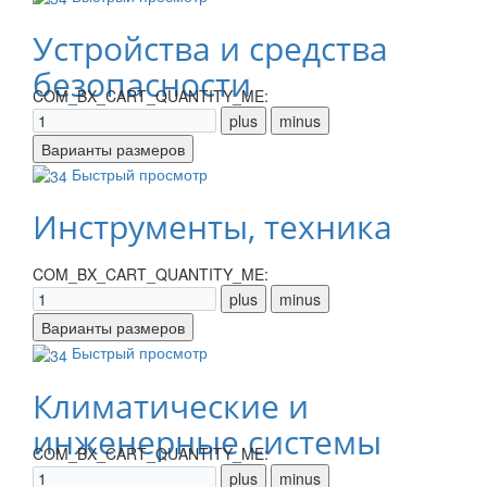
Устройства и средства
безопасности
COM_BX_CART_QUANTITY_ME:
Быстрый просмотр
Инструменты, техника
COM_BX_CART_QUANTITY_ME:
Быстрый просмотр
Климатические и
инженерные системы
COM_BX_CART_QUANTITY_ME: