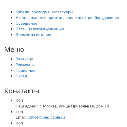
Кабели, провода и аксессуары
Низковольтное и промышленное электрооборудование
Освещение
Связь, телекоммуникации
Элементы питания
Меню
Вакансии
Реквизиты
Прайс-лист
Склад
Конатакты
icon
Наш адрес : г. Москва, улица Привольная, дом 70
icon
Email :
office@pes-cable.ru
icon