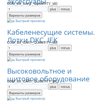
аксессуары
COM_BX_CART_QUANTITY_ME:
Быстрый просмотр
Кабеленесущие системы.
Лотки DKC, IEK
COM_BX_CART_QUANTITY_ME:
Быстрый просмотр
Высоковольтное и
щитовое оборудование
COM_BX_CART_QUANTITY_ME:
Быстрый просмотр