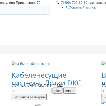
ква, улица Привольная, 70
+7(499) 702-62-82
(многоканал
Обратный звонок
Быстрый просмотр
Кабеленесущие
В
системы. Лотки DKC,
щ
COM_BX_CART_QUANTITY_ME:
CO
IEK