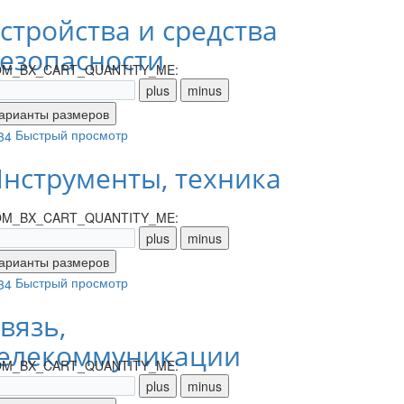
стройства и средства
езопасности
M_BX_CART_QUANTITY_ME:
Быстрый просмотр
нструменты, техника
M_BX_CART_QUANTITY_ME:
Быстрый просмотр
вязь,
елекоммуникации
M_BX_CART_QUANTITY_ME: