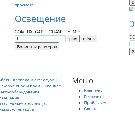
просмотр
Освещение
Э
COM_BX_CART_QUANTITY_ME:
CO
Меню
абели, провода и аксессуары
изковольтное и промышленное
Вакансии
лектрооборудование
Реквизиты
свещение
Прайс-лист
вязь, телекоммуникации
Склад
лементы питания