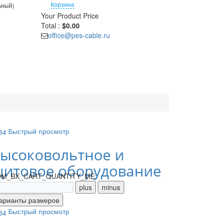
Корзина
ьный)
Your Product
Price
Total :
$0.00
office@pes-cable.ru
Быстрый просмотр
ысоковольтное и
итовое оборудование
M_BX_CART_QUANTITY_ME:
Быстрый просмотр