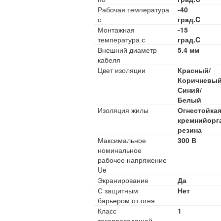
Рабочая температура
-40
с
град.C
Монтажная
-15
температура с
град.C
Внешний диаметр
5.4 мм
кабеля
Цвет изоляции
Красный/
Коричневый
Синий/
Белый
Изоляция жилы
Огнестойка
кремнийорг
резина
Максимальное
300 В
номинальное
рабочее напряжение
Ue
Экранирование
Да
С защитным
Нет
барьером от огня
Класс
1
токопроводящей