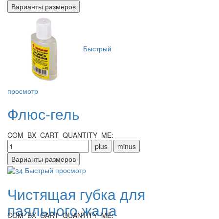
Быстрый
просмотр
Флюс-гель
COM_BX_CART_QUANTITY_ME:
Быстрый просмотр
Чистящая губка для
паяльного жала
COM_BX_CART_QUANTITY_ME: