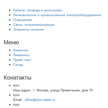
Кабели, провода и аксессуары
Низковольтное и промышленное электрооборудование
Освещение
Связь, телекоммуникации
Элементы питания
Меню
Вакансии
Реквизиты
Прайс-лист
Склад
Конатакты
icon
Наш адрес : г. Москва, улица Привольная, дом 70
icon
Email :
office@pes-cable.ru
icon