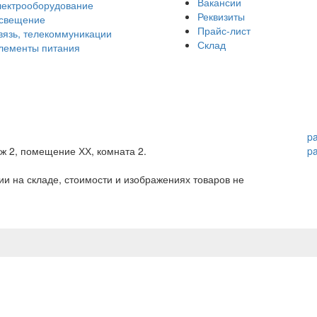
Вакансии
лектрооборудование
Реквизиты
свещение
Прайс-лист
вязь, телекоммуникации
Склад
лементы питания
p
аж 2, помещение ХХ, комната 2.
p
и на складе, стоимости и изображениях товаров не