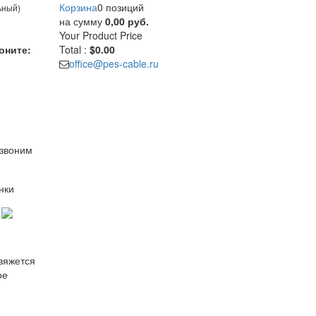
Корзина
0 позиций
ьный)
на сумму
0,00 руб.
Your Product
Price
оните:
Total :
$0.00
office@pes-cable.ru
езвоним
нки
свяжется
ое