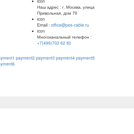
icon
Наш адрес : г. Москва, улица
Привольная, дом 70
icon
Email :
office@pes-cable.ru
icon
Многоканальный телефон :
+7(499)702 62 82
ayment1
payment2
payment3
payment4
payment5
ayment6