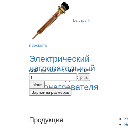
Быстрый
просмотр
Электрический
нагревательный
COM_BX_CART_QUANTITY_ME:
элемент для
водонагревателя
Продукция
К
Н