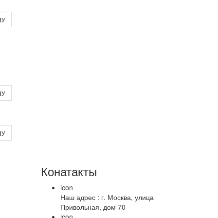
НУ
НУ
НУ
Конатакты
icon
Наш адрес : г. Москва, улица
Привольная, дом 70
icon