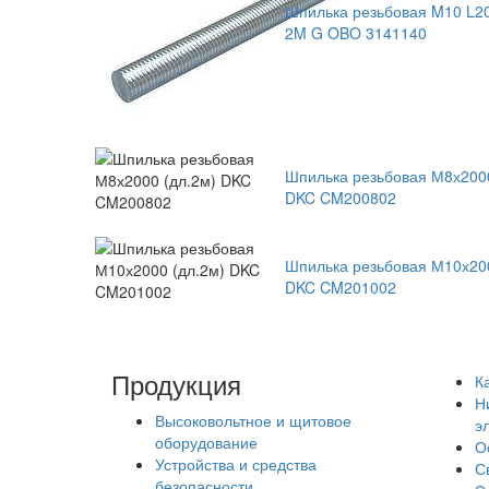
Шпилька резьбовая M10 L2
2M G OBO 3141140
Шпилька резьбовая М8х2000
DKC CM200802
Шпилька резьбовая М10х200
DKC CM201002
Продукция
К
Н
Высоковольтное и щитовое
э
оборудование
О
Устройства и средства
С
безопасности