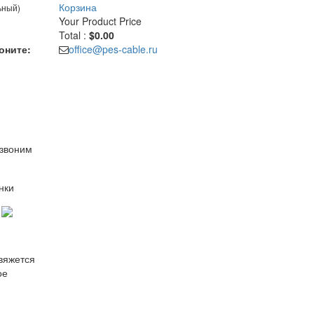
Корзина
ьный)
Your Product
Price
Total :
$0.00
оните:
office@pes-cable.ru
езвоним
нки
свяжется
ое