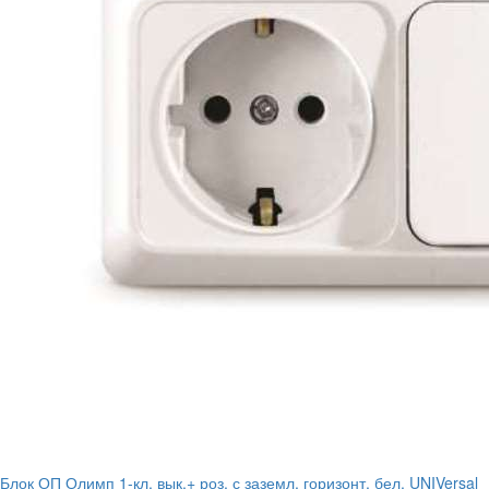
Блок ОП Олимп 1-кл. вык.+ роз. с заземл. горизонт. бел. UNIVersal