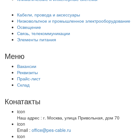
Кабели, провода и аксессуары
Низковольтное и промышленное электрооборудование
Освещение
Связь, телекоммуникации
Элементы питания
Меню
Вакансии
Реквизиты
Прайс-лист
Склад
Конатакты
icon
Наш адрес : г. Москва, улица Привольная, дом 70
icon
Email :
office@pes-cable.ru
icon