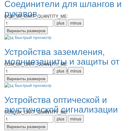
Соединители для шлангов и
рукавов
COM_BX_CART_QUANTITY_ME:
Быстрый просмотр
Устройства заземления,
молниезащиты и защиты от
COM_BX_CART_QUANTITY_ME:
перенапряжений
Быстрый просмотр
Устройства оптической и
акустической сигнализации
COM_BX_CART_QUANTITY_ME: