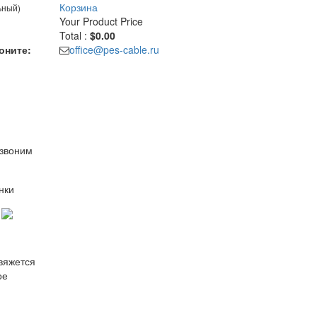
Корзина
ьный)
Your Product
Price
Total :
$0.00
оните:
office@pes-cable.ru
езвоним
нки
свяжется
ое