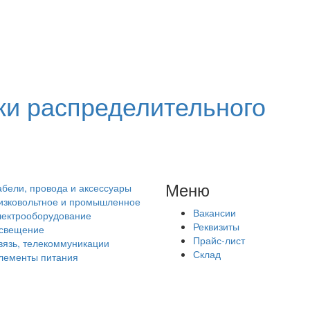
ки распределительного
Меню
абели, провода и аксессуары
изковольтное и промышленное
Вакансии
лектрооборудование
Реквизиты
свещение
Прайс-лист
вязь, телекоммуникации
Склад
лементы питания