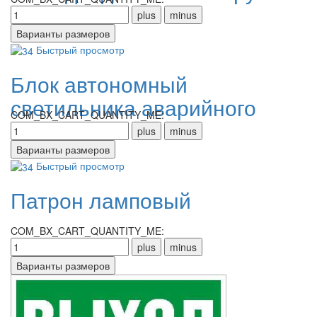
Быстрый просмотр
Блок автономный
светильника аварийного
COM_BX_CART_QUANTITY_ME:
освещения
Быстрый просмотр
Патрон ламповый
COM_BX_CART_QUANTITY_ME: