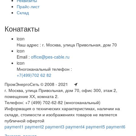
Реквизиты
Прайс-лист
Склад
Конатакты
icon
Наш адрес : г. Москва, улица Привольная, дом 70
icon
Email :
office@pes-cable.ru
icon
Многоканальный телефон :
+7(499)702 62 82
ПромЭнергоСеть © 2008 - 2021
г. Москва, улица Привольная, дом 70, офис 300, этаж 2,
помещение ХХ, комната 2.
Телефон: +7 (499) 702-62-82 (многоканальный)
Информация о технических характеристиках, наличии на
складе, стоимости и изображениях товаров не является
публичной офертой
payment1
payment2
payment3
payment4
payment5
payment6
Заказать расчет