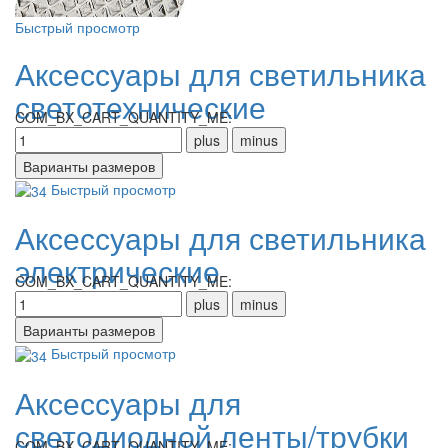
Быстрый просмотр
Аксессуары для светильника
светотехнические
COM_BX_CART_QUANTITY_ME:
Быстрый просмотр
Аксессуары для светильника
электрические
COM_BX_CART_QUANTITY_ME:
Быстрый просмотр
Аксессуары для
светодиодной ленты/трубки
COM_BX_CART_QUANTITY_ME: