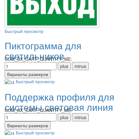
Быстрый просмотр
Пиктограмма для
светильников
COM_BX_CART_QUANTITY_ME:
Быстрый просмотр
Поддержка профиля для
системы световая линия
COM_BX_CART_QUANTITY_ME:
Быстрый просмотр