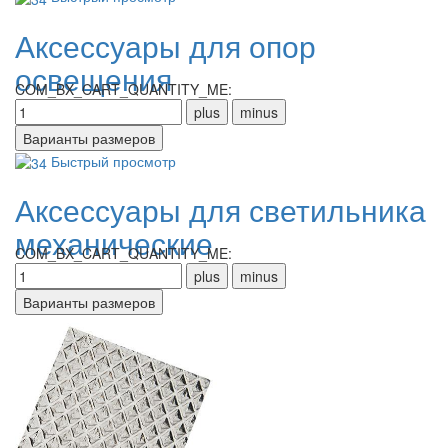
Аксессуары для опор
освещения
COM_BX_CART_QUANTITY_ME:
Быстрый просмотр
Аксессуары для светильника
механические
COM_BX_CART_QUANTITY_ME: