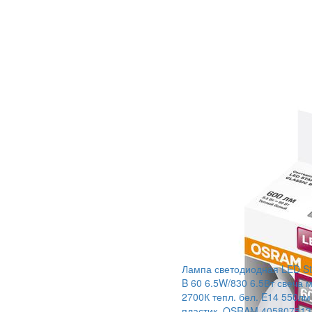
Лампа светодиодная LED Sta
B 60 6.5W/830 6.5Вт свеча 
2700К тепл. бел. E14 550лм
пластик. OSRAM 405807513