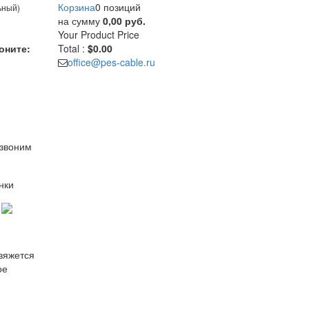
Корзина
0 позиций
ьный)
на сумму
0,00 руб.
Your Product
Price
оните:
Total :
$0.00
office@pes-cable.ru
езвоним
нки
свяжется
ое