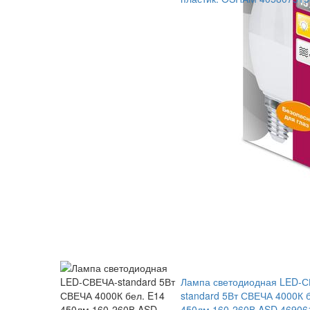
Лампа светодиодная LED-
standard 5Вт СВЕЧА 4000К 
450лм 160-260В ASD 46906