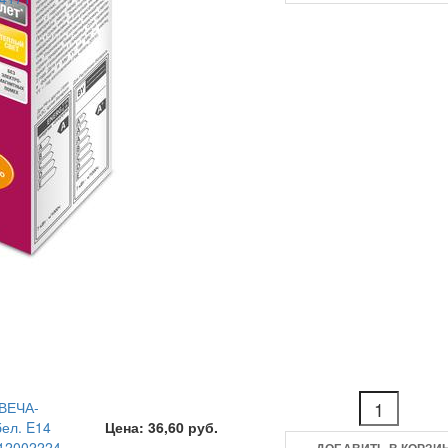
СВЕЧА-
бел. E14
Цена: 36,60 руб.
12002224