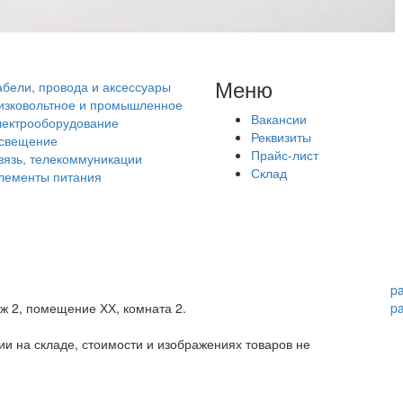
Меню
абели, провода и аксессуары
изковольтное и промышленное
Вакансии
лектрооборудование
Реквизиты
свещение
Прайс-лист
вязь, телекоммуникации
Склад
лементы питания
p
аж 2, помещение ХХ, комната 2.
p
и на складе, стоимости и изображениях товаров не