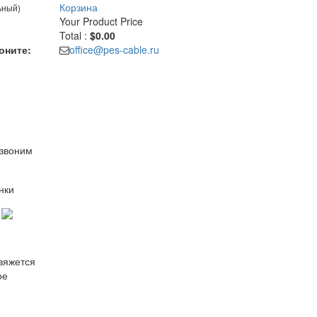
Корзина
ьный)
Your Product
Price
Total :
$0.00
оните:
office@pes-cable.ru
езвоним
нки
свяжется
ое