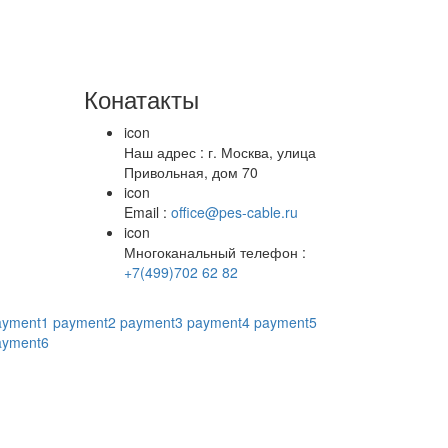
Конатакты
icon
Наш адрес : г. Москва, улица
Привольная, дом 70
icon
Email :
office@pes-cable.ru
icon
Многоканальный телефон :
+7(499)702 62 82
ayment1
payment2
payment3
payment4
payment5
ayment6