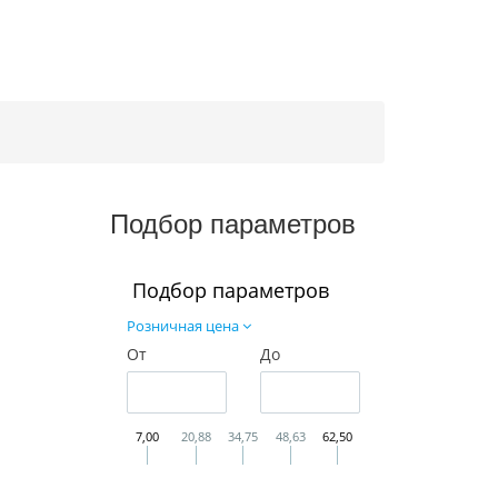
Подбор параметров
Подбор параметров
Розничная цена
От
До
7,00
20,88
34,75
48,63
62,50