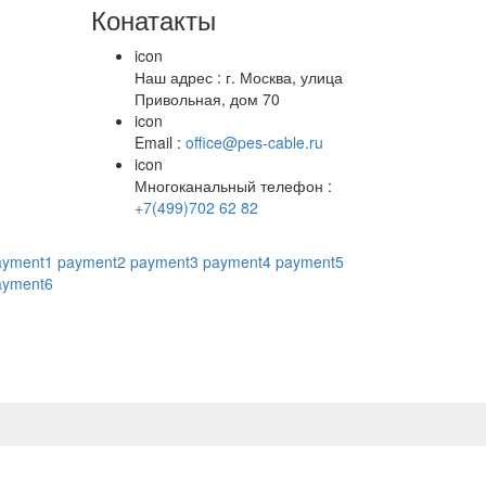
Конатакты
icon
Наш адрес : г. Москва, улица
Привольная, дом 70
icon
Email :
office@pes-cable.ru
icon
Многоканальный телефон :
+7(499)702 62 82
ayment1
payment2
payment3
payment4
payment5
ayment6