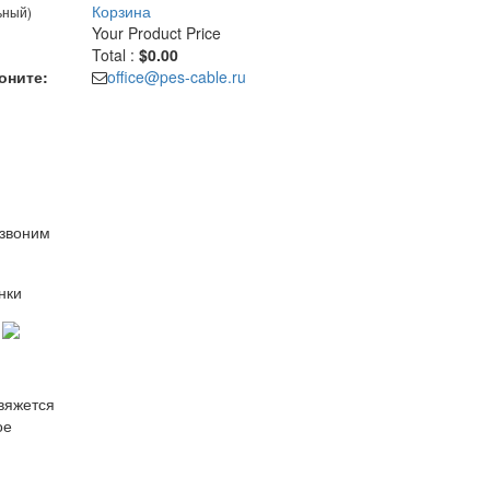
Корзина
ьный)
Your Product
Price
Total :
$0.00
оните:
office@pes-cable.ru
езвоним
нки
свяжется
ое