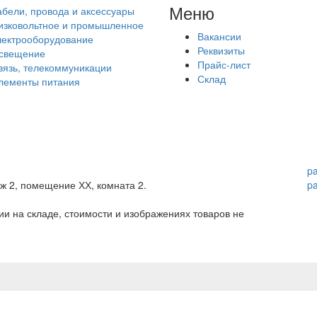
Меню
абели, провода и аксессуары
изковольтное и промышленное
Вакансии
лектрооборудование
Реквизиты
свещение
Прайс-лист
вязь, телекоммуникации
Склад
лементы питания
p
аж 2, помещение ХХ, комната 2.
p
и на складе, стоимости и изображениях товаров не