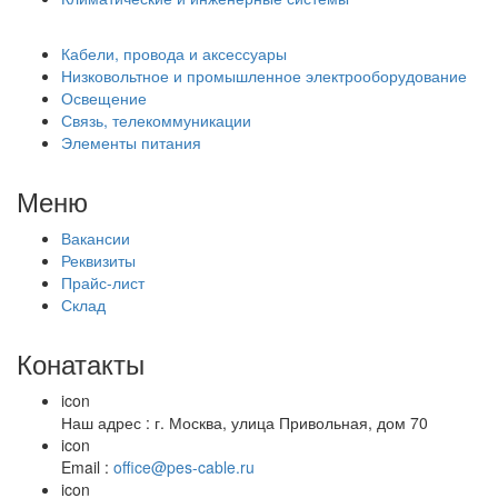
Кабели, провода и аксессуары
Низковольтное и промышленное электрооборудование
Освещение
Связь, телекоммуникации
Элементы питания
Меню
Вакансии
Реквизиты
Прайс-лист
Склад
Конатакты
icon
Наш адрес : г. Москва, улица Привольная, дом 70
icon
Email :
office@pes-cable.ru
icon