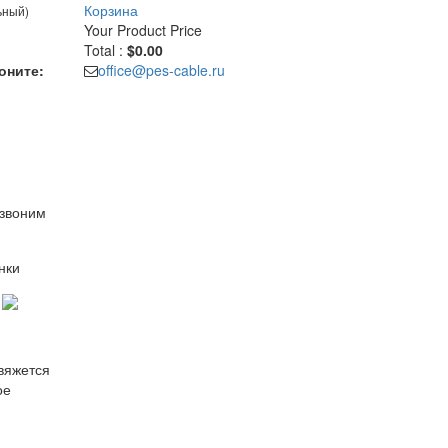
Корзина
ьный)
Your Product
Price
Total :
$0.00
оните:
office@pes-cable.ru
езвоним
нки
свяжется
ое