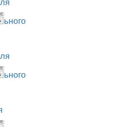
для
E:
льного
для
E:
льного
я
E: