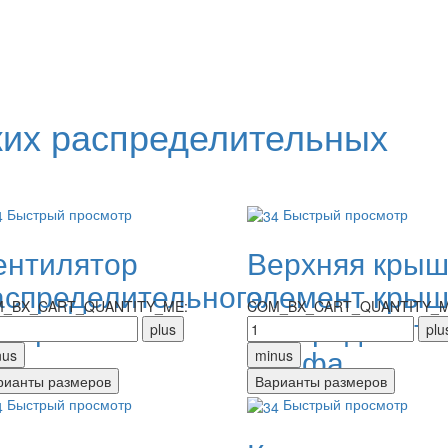
ких распределительных
Быстрый просмотр
Быстрый просмотр
ентилятор
Верхняя крыш
аспределительного
элемент крыш
_BX_CART_QUANTITY_ME:
COM_BX_CART_QUANTITY_M
кафа
распределите
шкафа
Быстрый просмотр
Быстрый просмотр