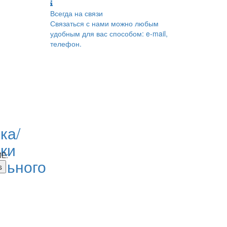
Всегда на связи
Связаться с нами можно любым
удобным для вас способом: e-mail,
телефон.
ка/
ки
E:
льного