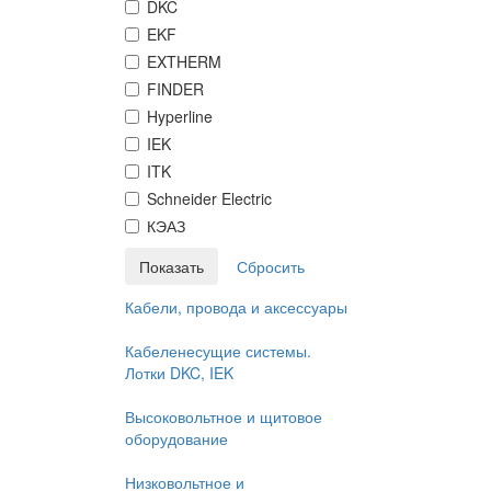
DKC
EKF
EXTHERM
FINDER
Hyperline
IEK
ITK
Schneider Electric
КЭАЗ
Кабели, провода и аксессуары
Кабеленесущие системы.
Лотки DKC, IEK
Высоковольтное и щитовое
оборудование
Низковольтное и