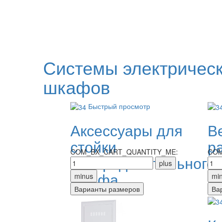
Системы электричес
шкафов
Быстрый просмотр
Аксессуары для
В
стойки
р
COM_BX_CART_QUANTITY_ME:
COM
распределительного
ш
шкафа