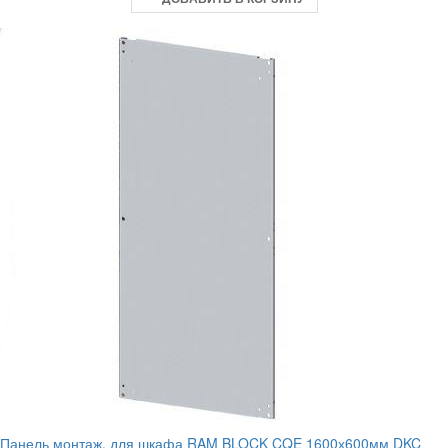
Панель монтаж. для шкафа RAM BLOCK CQE 1600х600мм DKC