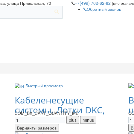
ква, улица Привольная, 70
+7(499) 702-62-82
(многоканал
Обратный звонок
Быстрый просмотр
Кабеленесущие
В
системы. Лотки DKC,
щ
COM_BX_CART_QUANTITY_ME:
CO
IEK