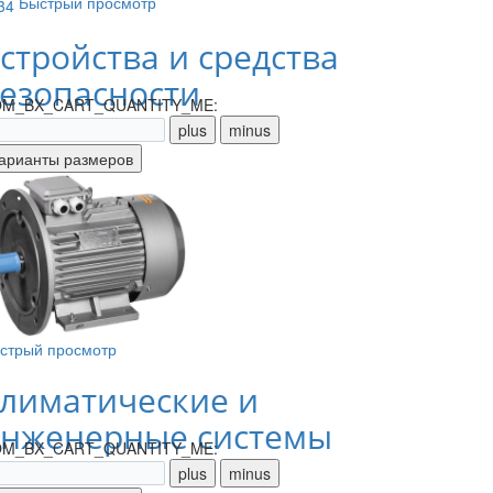
Быстрый просмотр
стройства и средства
езопасности
M_BX_CART_QUANTITY_ME:
стрый просмотр
лиматические и
нженерные системы
M_BX_CART_QUANTITY_ME: