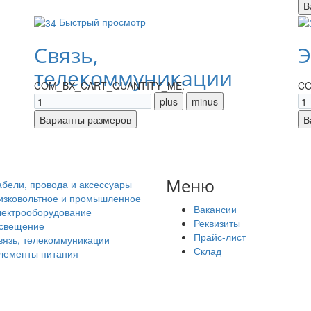
Быстрый просмотр
Связь,
Э
телекоммуникации
COM_BX_CART_QUANTITY_ME:
CO
Меню
абели, провода и аксессуары
изковольтное и промышленное
Вакансии
лектрооборудование
Реквизиты
свещение
Прайс-лист
вязь, телекоммуникации
Склад
лементы питания