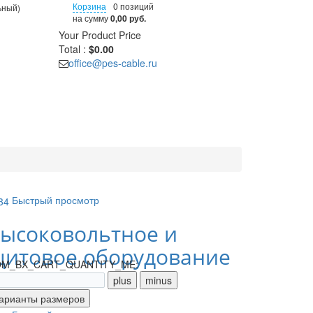
Корзина
0 позиций
ьный)
на сумму
0,00 руб.
Your Product
Price
Total :
$0.00
office@pes-cable.ru
Быстрый просмотр
ысоковольтное и
итовое оборудование
M_BX_CART_QUANTITY_ME: