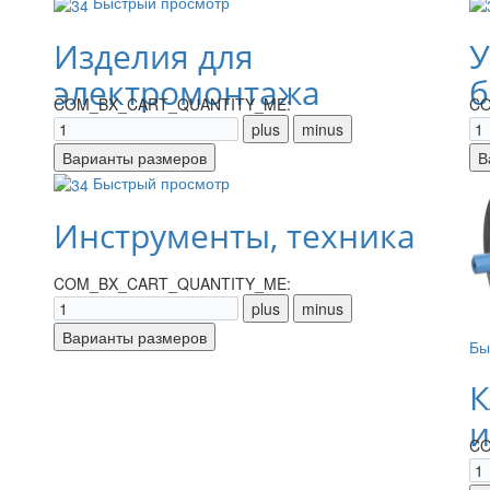
Быстрый просмотр
Изделия для
У
электромонтажа
б
COM_BX_CART_QUANTITY_ME:
CO
Быстрый просмотр
Инструменты, техника
COM_BX_CART_QUANTITY_ME:
Бы
К
и
CO