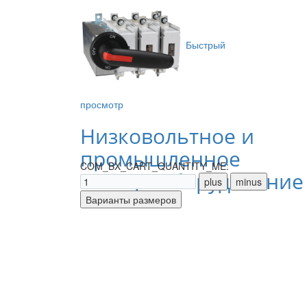
Быстрый
просмотр
Низковольтное и
промышленное
COM_BX_CART_QUANTITY_ME:
электрооборудование