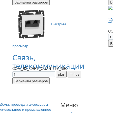
Э
Быстрый
CO
просмотр
Связь,
телекоммуникации
COM_BX_CART_QUANTITY_ME:
Меню
абели, провода и аксессуары
изковольтное и промышленное