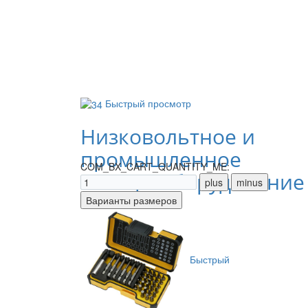
Быстрый просмотр
Низковольтное и
промышленное
COM_BX_CART_QUANTITY_ME:
электрооборудование
Быстрый