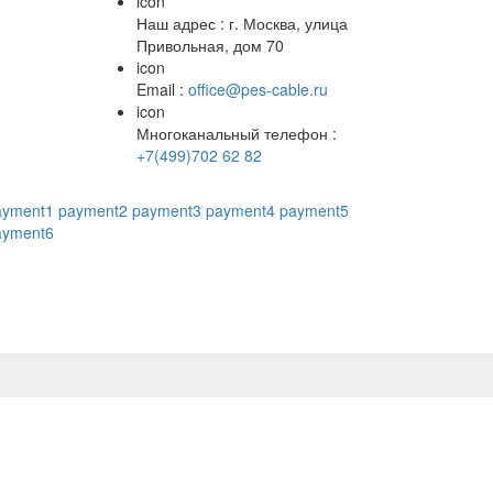
icon
Наш адрес : г. Москва, улица
Привольная, дом 70
icon
Email :
office@pes-cable.ru
icon
Многоканальный телефон :
+7(499)702 62 82
ayment1
payment2
payment3
payment4
payment5
ayment6