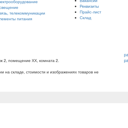
Вакансии
лектрооборудование
Реквизиты
свещение
Прайс-лист
вязь, телекоммуникации
Склад
лементы питания
p
аж 2, помещение ХХ, комната 2.
p
и на складе, стоимости и изображениях товаров не