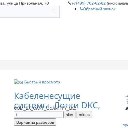
ква, улица Привольная, 70
+7(499) 702-62-82
(многоканал
Обратный звонок
Быстрый просмотр
Кабеленесущие
системы. Лотки DKC,
COM_BX_CART_QUANTITY_ME:
IEK
пр