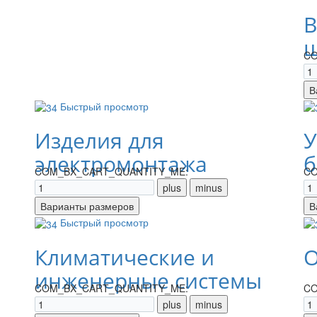
В
щ
CO
Быстрый просмотр
Изделия для
У
электромонтажа
б
COM_BX_CART_QUANTITY_ME:
CO
Быстрый просмотр
Климатические и
О
инженерные системы
COM_BX_CART_QUANTITY_ME:
CO