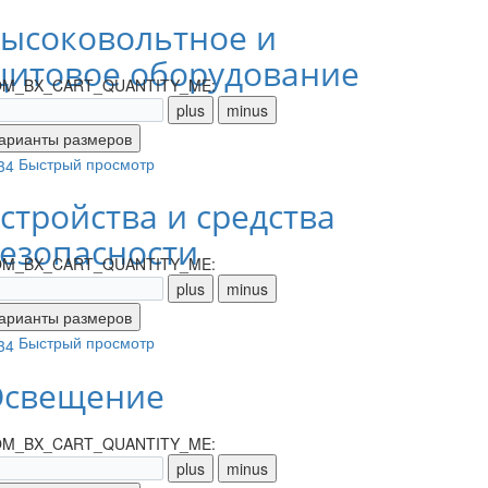
ысоковольтное и
итовое оборудование
M_BX_CART_QUANTITY_ME:
Быстрый просмотр
стройства и средства
езопасности
M_BX_CART_QUANTITY_ME:
Быстрый просмотр
свещение
M_BX_CART_QUANTITY_ME: