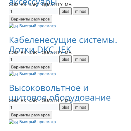
аксессуары
COM_BX_CART_QUANTITY_ME:
Быстрый просмотр
Кабеленесущие системы.
Лотки DKC, IEK
COM_BX_CART_QUANTITY_ME:
Быстрый просмотр
Высоковольтное и
щитовое оборудование
COM_BX_CART_QUANTITY_ME:
Быстрый просмотр