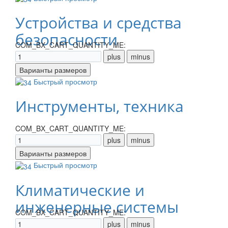
Устройства и средства
безопасности
COM_BX_CART_QUANTITY_ME:
Быстрый просмотр
Инструменты, техника
COM_BX_CART_QUANTITY_ME:
Быстрый просмотр
Климатические и
инженерные системы
COM_BX_CART_QUANTITY_ME: