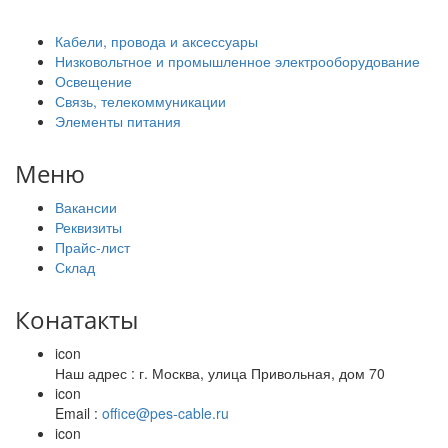
Кабели, провода и аксессуары
Низковольтное и промышленное электрооборудование
Освещение
Связь, телекоммуникации
Элементы питания
Меню
Вакансии
Реквизиты
Прайс-лист
Склад
Конатакты
icon
Наш адрес : г. Москва, улица Привольная, дом 70
icon
Email :
office@pes-cable.ru
icon