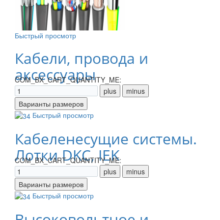
Быстрый просмотр
Кабели, провода и
аксессуары
COM_BX_CART_QUANTITY_ME:
Быстрый просмотр
Кабеленесущие системы.
Лотки DKC, IEK
COM_BX_CART_QUANTITY_ME:
Быстрый просмотр
Высоковольтное и