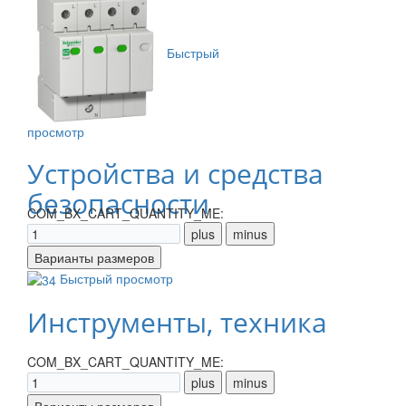
Быстрый
просмотр
Устройства и средства
безопасности
COM_BX_CART_QUANTITY_ME:
Быстрый просмотр
Инструменты, техника
COM_BX_CART_QUANTITY_ME: