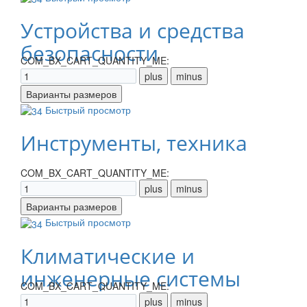
Устройства и средства
безопасности
COM_BX_CART_QUANTITY_ME:
Быстрый просмотр
Инструменты, техника
COM_BX_CART_QUANTITY_ME:
Быстрый просмотр
Климатические и
инженерные системы
COM_BX_CART_QUANTITY_ME: