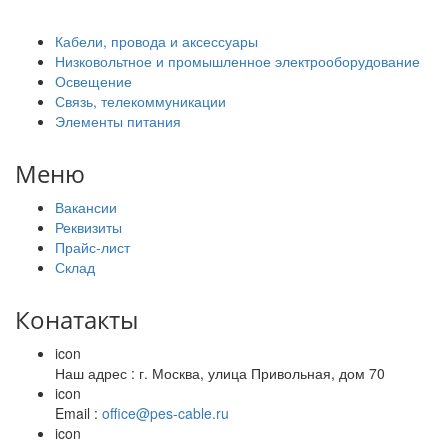
Кабели, провода и аксессуары
Низковольтное и промышленное электрооборудование
Освещение
Связь, телекоммуникации
Элементы питания
Меню
Вакансии
Реквизиты
Прайс-лист
Склад
Конатакты
icon
Наш адрес : г. Москва, улица Привольная, дом 70
icon
Email :
office@pes-cable.ru
icon