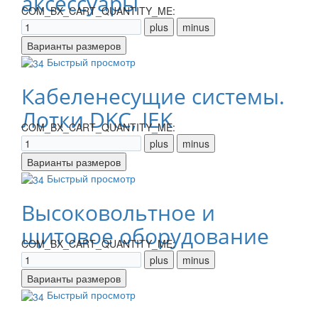
аксессуары
COM_BX_CART_QUANTITY_ME:
Быстрый просмотр
Кабеленесущие системы.
Лотки DKC, IEK
COM_BX_CART_QUANTITY_ME:
Быстрый просмотр
Высоковольтное и
щитовое оборудование
COM_BX_CART_QUANTITY_ME:
Быстрый просмотр