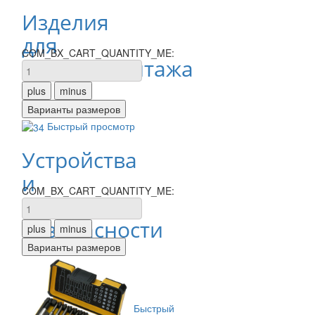
Изделия
для
COM_BX_CART_QUANTITY_ME:
электромонтажа
Быстрый просмотр
Устройства
и
COM_BX_CART_QUANTITY_ME:
средства
безопасности
Быстрый