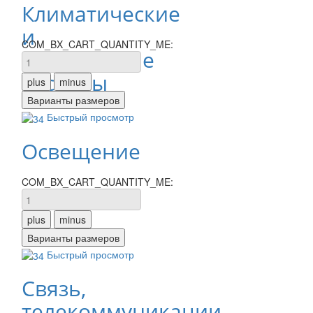
Климатические
и
COM_BX_CART_QUANTITY_ME:
инженерные
системы
Быстрый просмотр
Освещение
COM_BX_CART_QUANTITY_ME:
Быстрый просмотр
Связь,
телекоммуникации