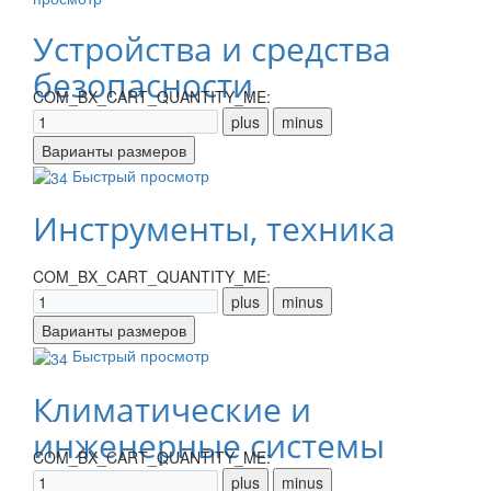
Устройства и средства
безопасности
COM_BX_CART_QUANTITY_ME:
Быстрый просмотр
Инструменты, техника
COM_BX_CART_QUANTITY_ME:
Быстрый просмотр
Климатические и
инженерные системы
COM_BX_CART_QUANTITY_ME: