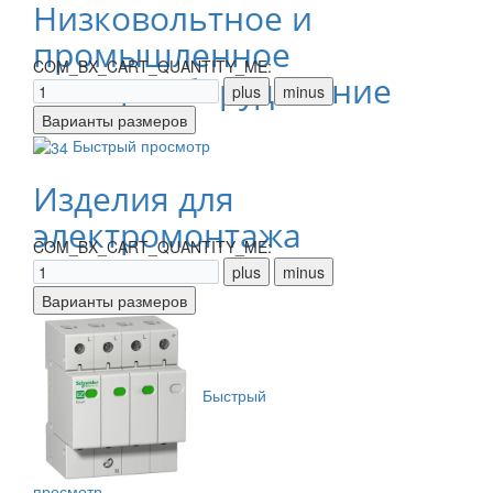
Низковольтное и
промышленное
COM_BX_CART_QUANTITY_ME:
электрооборудование
Быстрый просмотр
Изделия для
электромонтажа
COM_BX_CART_QUANTITY_ME:
Быстрый
просмотр