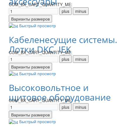
аксессуары
COM_BX_CART_QUANTITY_ME:
Быстрый просмотр
Кабеленесущие системы.
Лотки DKC, IEK
COM_BX_CART_QUANTITY_ME:
Быстрый просмотр
Высоковольтное и
щитовое оборудование
COM_BX_CART_QUANTITY_ME:
Быстрый просмотр