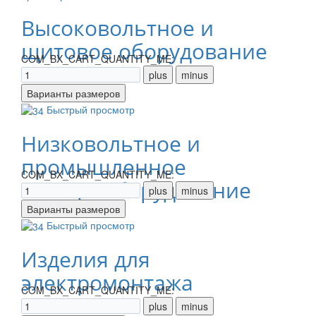
Высоковольтное и
щитовое оборудование
COM_BX_CART_QUANTITY_ME:
Быстрый просмотр
Низковольтное и
промышленное
COM_BX_CART_QUANTITY_ME:
электрооборудование
Быстрый просмотр
Изделия для
электромонтажа
COM_BX_CART_QUANTITY_ME: