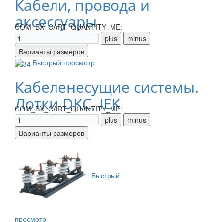
Кабели, провода и
аксессуары
COM_BX_CART_QUANTITY_ME:
Быстрый просмотр
Кабеленесущие системы.
Лотки DKC, IEK
COM_BX_CART_QUANTITY_ME:
Быстрый
просмотр