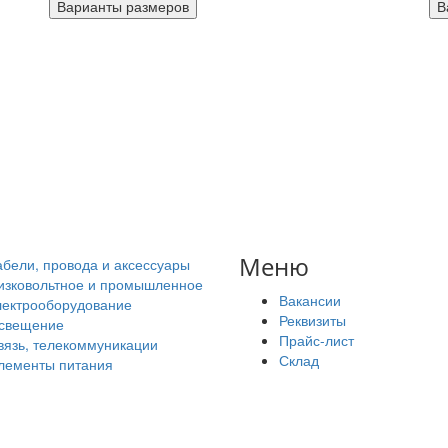
Меню
абели, провода и аксессуары
изковольтное и промышленное
Вакансии
лектрооборудование
Реквизиты
свещение
Прайс-лист
вязь, телекоммуникации
Склад
лементы питания