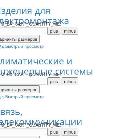
зделия для
лектромонтажа
M_BX_CART_QUANTITY_ME:
Быстрый просмотр
лиматические и
нженерные системы
M_BX_CART_QUANTITY_ME:
Быстрый просмотр
вязь,
елекоммуникации
M_BX_CART_QUANTITY_ME: