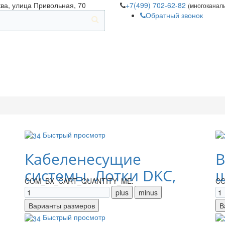
ква, улица Привольная, 70
+7(499) 702-62-82
(многоканал
Обратный звонок
Быстрый просмотр
Кабеленесущие
В
системы. Лотки DKC,
щ
COM_BX_CART_QUANTITY_ME:
CO
IEK
Быстрый просмотр