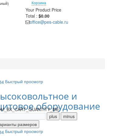
Корзина
ьный)
Your Product
Price
Total :
$0.00
office@pes-cable.ru
Быстрый просмотр
ысоковольтное и
итовое оборудование
M_BX_CART_QUANTITY_ME:
Быстрый просмотр