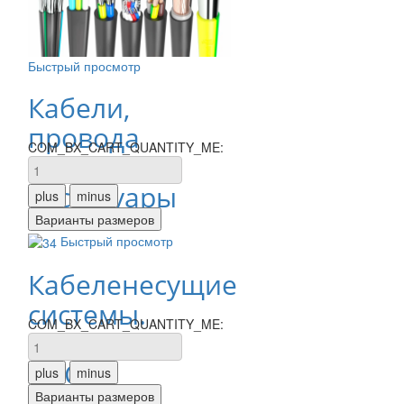
Быстрый просмотр
Кабели,
провода
COM_BX_CART_QUANTITY_ME:
и
аксессуары
Быстрый просмотр
Кабеленесущие
системы.
COM_BX_CART_QUANTITY_ME:
Лотки
DKC,
IEK