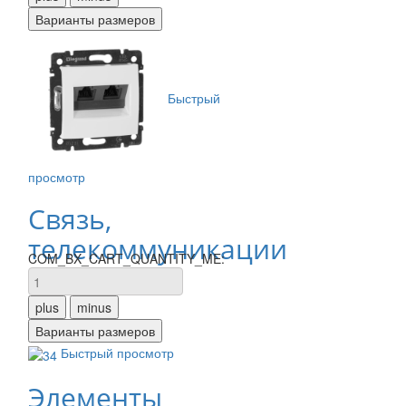
Быстрый
просмотр
Связь,
телекоммуникации
COM_BX_CART_QUANTITY_ME:
Быстрый просмотр
Элементы