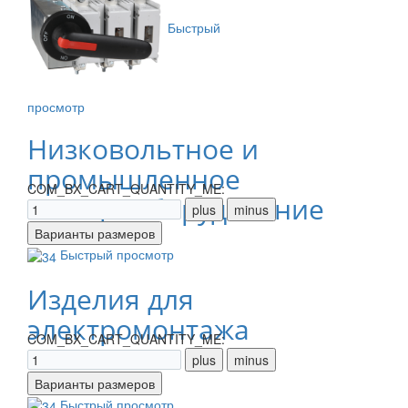
Быстрый
просмотр
Низковольтное и
промышленное
COM_BX_CART_QUANTITY_ME:
электрооборудование
Быстрый просмотр
Изделия для
электромонтажа
COM_BX_CART_QUANTITY_ME:
Быстрый просмотр