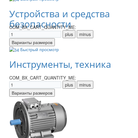
Устройства и средства
безопасности
COM_BX_CART_QUANTITY_ME:
Быстрый просмотр
Инструменты, техника
COM_BX_CART_QUANTITY_ME: