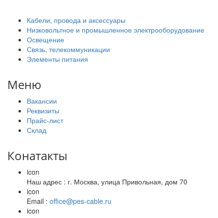
Кабели, провода и аксессуары
Низковольтное и промышленное электрооборудование
Освещение
Связь, телекоммуникации
Элементы питания
Меню
Вакансии
Реквизиты
Прайс-лист
Склад
Конатакты
icon
Наш адрес : г. Москва, улица Привольная, дом 70
icon
Email :
office@pes-cable.ru
icon