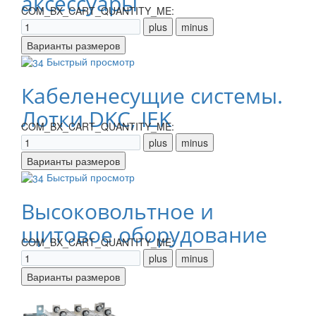
аксессуары
COM_BX_CART_QUANTITY_ME:
Быстрый просмотр
Кабеленесущие системы.
Лотки DKC, IEK
COM_BX_CART_QUANTITY_ME:
Быстрый просмотр
Высоковольтное и
щитовое оборудование
COM_BX_CART_QUANTITY_ME: