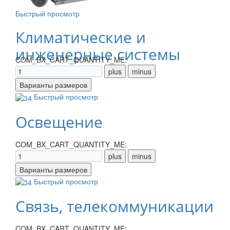
Быстрый просмотр
Климатические и
инженерные системы
COM_BX_CART_QUANTITY_ME:
Быстрый просмотр
Освещение
COM_BX_CART_QUANTITY_ME:
Быстрый просмотр
Связь, телекоммуникации
COM_BX_CART_QUANTITY_ME: