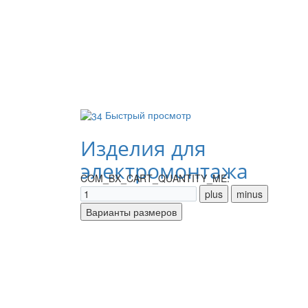
Быстрый просмотр
Изделия для
электромонтажа
COM_BX_CART_QUANTITY_ME: