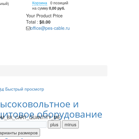
Корзина
0 позиций
ьный)
на сумму
0,00 руб.
Your Product
Price
Total :
$0.00
office@pes-cable.ru
Быстрый просмотр
ысоковольтное и
итовое оборудование
M_BX_CART_QUANTITY_ME: