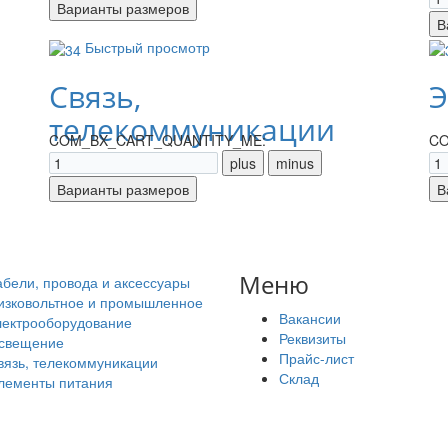
Быстрый просмотр
Связь,
Э
телекоммуникации
COM_BX_CART_QUANTITY_ME:
CO
Меню
абели, провода и аксессуары
изковольтное и промышленное
Вакансии
лектрооборудование
Реквизиты
свещение
Прайс-лист
вязь, телекоммуникации
Склад
лементы питания