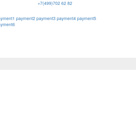
+7(499)702 62 82
ayment1
payment2
payment3
payment4
payment5
ayment6