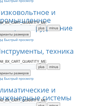
Быстрый просмотр
изковольтное и
промышленное
M_BX_CART_QUANTITY_ME:
лектрооборудование
Быстрый просмотр
нструменты, техника
M_BX_CART_QUANTITY_ME:
Быстрый просмотр
лиматические и
нженерные системы
M_BX_CART_QUANTITY_ME: