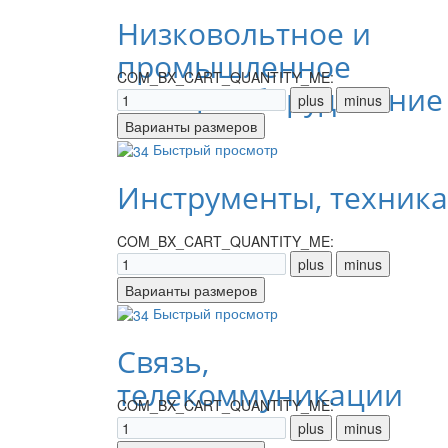
Низковольтное и
промышленное
COM_BX_CART_QUANTITY_ME:
электрооборудование
Быстрый просмотр
Инструменты, техника
COM_BX_CART_QUANTITY_ME:
Быстрый просмотр
Связь,
телекоммуникации
COM_BX_CART_QUANTITY_ME: