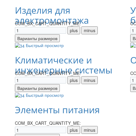
Изделия для
У
электромонтажа
б
COM_BX_CART_QUANTITY_ME:
CO
Быстрый просмотр
Климатические и
О
инженерные системы
COM_BX_CART_QUANTITY_ME:
CO
Быстрый просмотр
Элементы питания
COM_BX_CART_QUANTITY_ME: