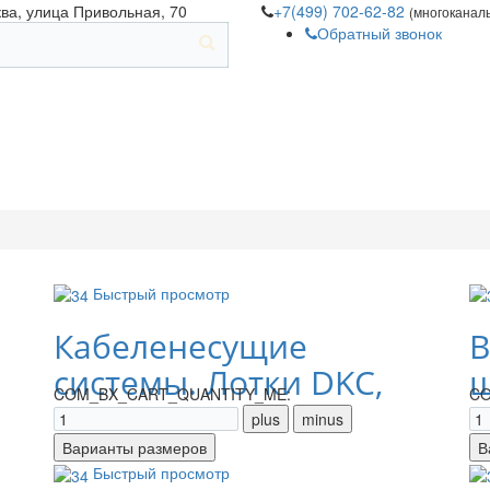
ква, улица Привольная, 70
+7(499) 702-62-82
(многоканал
Обратный звонок
Быстрый просмотр
Кабеленесущие
В
системы. Лотки DKC,
щ
COM_BX_CART_QUANTITY_ME:
CO
IEK
Быстрый просмотр