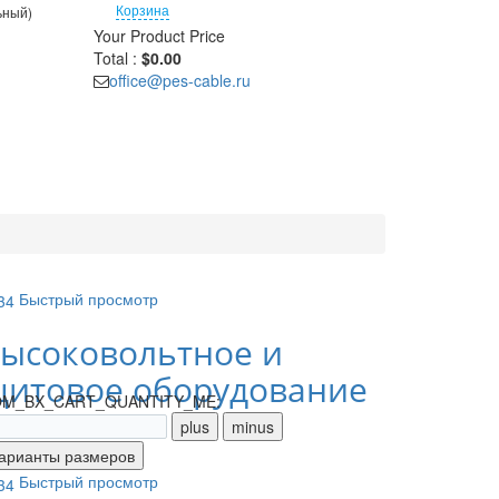
Корзина
ьный)
Your Product
Price
Total :
$0.00
office@pes-cable.ru
Быстрый просмотр
ысоковольтное и
итовое оборудование
M_BX_CART_QUANTITY_ME:
Быстрый просмотр