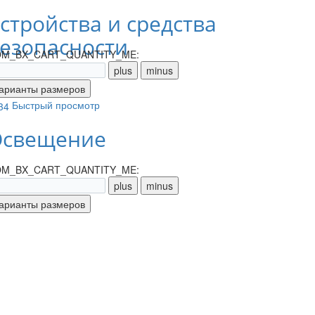
стройства и средства
езопасности
M_BX_CART_QUANTITY_ME:
Быстрый просмотр
свещение
M_BX_CART_QUANTITY_ME: