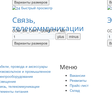
Быстрый просмотр
Связь,
Э
телекоммуникации
COM_BX_CART_QUANTITY_ME:
CO
Меню
абели, провода и аксессуары
изковольтное и промышленное
Вакансии
лектрооборудование
Реквизиты
свещение
Прайс-лист
вязь, телекоммуникации
Склад
лементы питания