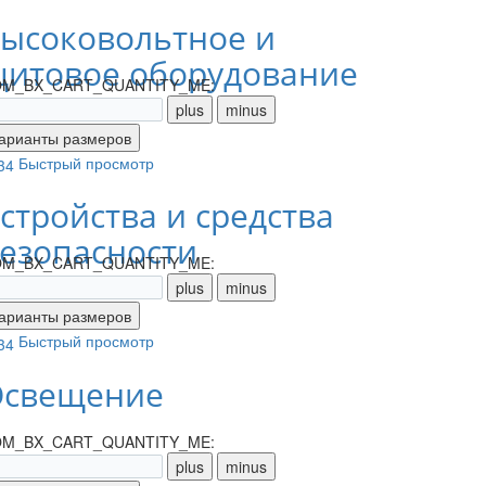
ысоковольтное и
итовое оборудование
M_BX_CART_QUANTITY_ME:
Быстрый просмотр
стройства и средства
езопасности
M_BX_CART_QUANTITY_ME:
Быстрый просмотр
свещение
M_BX_CART_QUANTITY_ME: