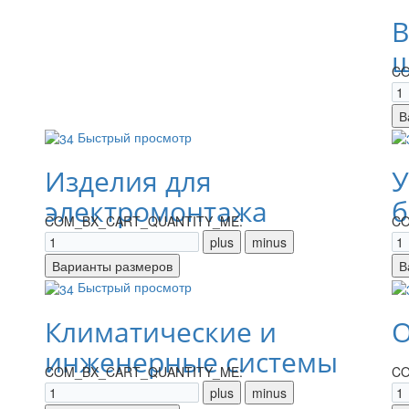
В
щ
CO
Быстрый просмотр
Изделия для
У
электромонтажа
б
COM_BX_CART_QUANTITY_ME:
CO
Быстрый просмотр
Климатические и
О
инженерные системы
COM_BX_CART_QUANTITY_ME:
CO