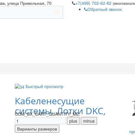
ква, улица Привольная, 70
+7(499) 702-62-82
(многоканал
Обратный звонок
Быстрый просмотр
Кабеленесущие
системы. Лотки DKC,
COM_BX_CART_QUANTITY_ME:
IEK
пр