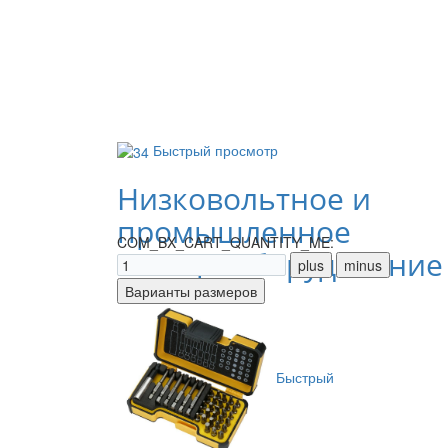
Быстрый просмотр
Низковольтное и
промышленное
COM_BX_CART_QUANTITY_ME:
электрооборудование
Быстрый