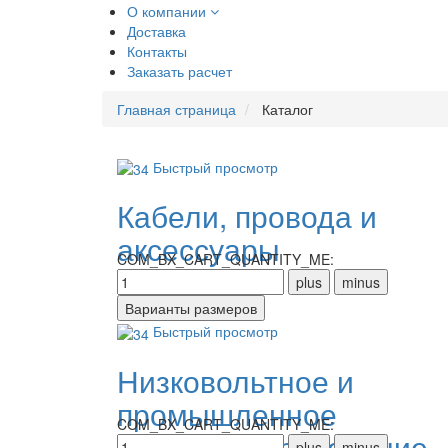
О компании
Доставка
Контакты
Заказать расчет
Главная страница
Каталог
Быстрый просмотр
Кабели, провода и
аксессуары
COM_BX_CART_QUANTITY_ME:
Быстрый просмотр
Низковольтное и
промышленное
COM_BX_CART_QUANTITY_ME:
электрооборудование