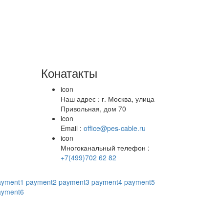
Конатакты
icon
Наш адрес : г. Москва, улица
Привольная, дом 70
icon
Email :
office@pes-cable.ru
icon
Многоканальный телефон :
+7(499)702 62 82
ayment1
payment2
payment3
payment4
payment5
ayment6