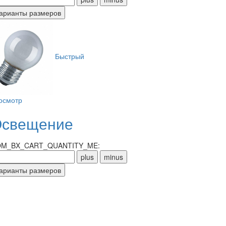
Быстрый
осмотр
свещение
M_BX_CART_QUANTITY_ME: