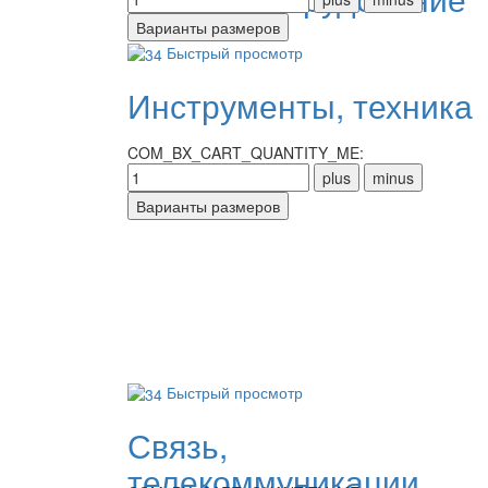
Быстрый просмотр
Инструменты, техника
COM_BX_CART_QUANTITY_ME:
Быстрый просмотр
Связь,
телекоммуникации