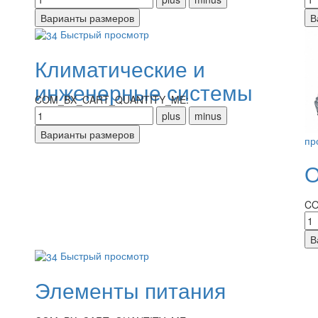
Быстрый просмотр
Климатические и
инженерные системы
COM_BX_CART_QUANTITY_ME:
пр
О
CO
Быстрый просмотр
Элементы питания