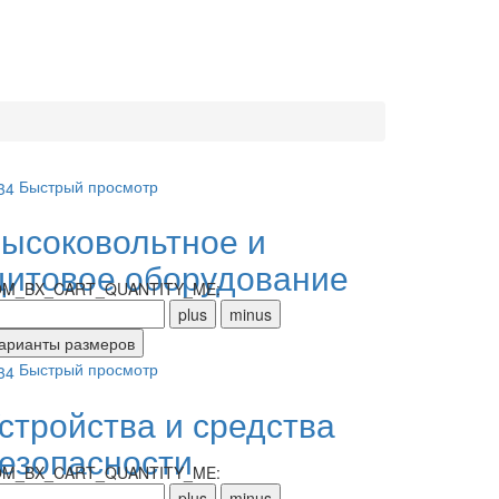
Быстрый просмотр
ысоковольтное и
итовое оборудование
M_BX_CART_QUANTITY_ME:
Быстрый просмотр
стройства и средства
езопасности
M_BX_CART_QUANTITY_ME: