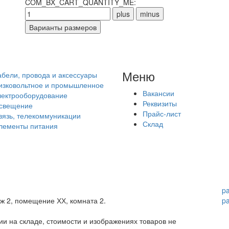
COM_BX_CART_QUANTITY_ME:
Меню
абели, провода и аксессуары
изковольтное и промышленное
Вакансии
лектрооборудование
Реквизиты
свещение
Прайс-лист
вязь, телекоммуникации
Склад
лементы питания
p
аж 2, помещение ХХ, комната 2.
p
и на складе, стоимости и изображениях товаров не