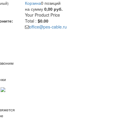
Корзина
0 позиций
ьный)
на сумму
0,00 руб.
Your Product
Price
оните:
Total :
$0.00
office@pes-cable.ru
езвоним
нки
свяжется
ое