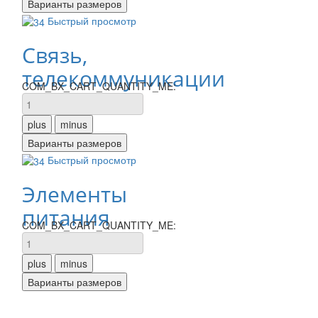
Быстрый просмотр
Связь,
телекоммуникации
COM_BX_CART_QUANTITY_ME:
Быстрый просмотр
Элементы
питания
COM_BX_CART_QUANTITY_ME: