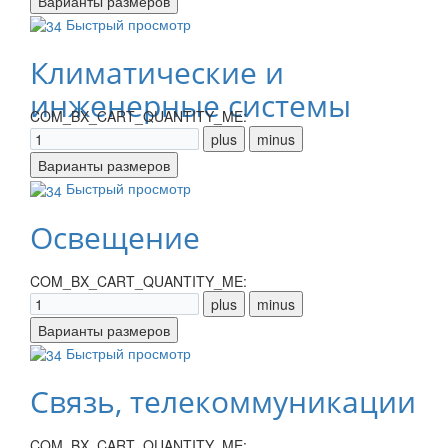
Быстрый просмотр
Климатические и
инженерные системы
COM_BX_CART_QUANTITY_ME:
Быстрый просмотр
Освещение
COM_BX_CART_QUANTITY_ME:
Быстрый просмотр
Связь, телекоммуникации
COM_BX_CART_QUANTITY_ME: