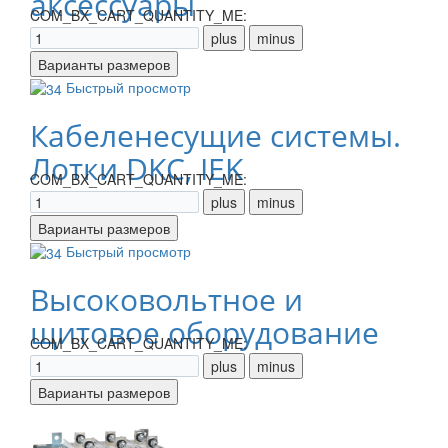
аксессуары
COM_BX_CART_QUANTITY_ME:
Быстрый просмотр
Кабеленесущие системы.
Лотки DKC, IEK
COM_BX_CART_QUANTITY_ME:
Быстрый просмотр
Высоковольтное и
щитовое оборудование
COM_BX_CART_QUANTITY_ME: