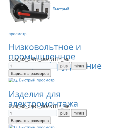
Быстрый
просмотр
Низковольтное и
промышленное
COM_BX_CART_QUANTITY_ME:
электрооборудование
Быстрый просмотр
Изделия для
электромонтажа
COM_BX_CART_QUANTITY_ME:
Быстрый просмотр