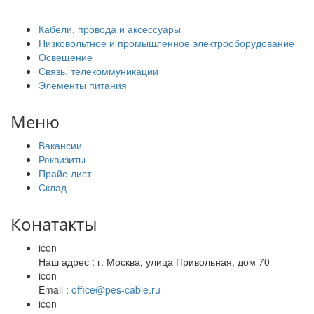
Кабели, провода и аксессуары
Низковольтное и промышленное электрооборудование
Освещение
Связь, телекоммуникации
Элементы питания
Меню
Вакансии
Реквизиты
Прайс-лист
Склад
Конатакты
icon
Наш адрес : г. Москва, улица Привольная, дом 70
icon
Email :
office@pes-cable.ru
icon