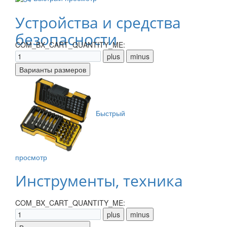
Устройства и средства
безопасности
COM_BX_CART_QUANTITY_ME:
Быстрый
просмотр
Инструменты, техника
COM_BX_CART_QUANTITY_ME: