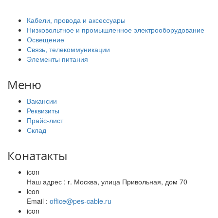
Кабели, провода и аксессуары
Низковольтное и промышленное электрооборудование
Освещение
Связь, телекоммуникации
Элементы питания
Меню
Вакансии
Реквизиты
Прайс-лист
Склад
Конатакты
icon
Наш адрес : г. Москва, улица Привольная, дом 70
icon
Email :
office@pes-cable.ru
icon