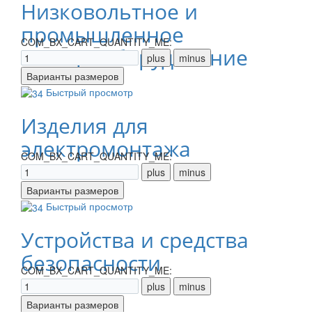
Низковольтное и
промышленное
COM_BX_CART_QUANTITY_ME:
электрооборудование
Быстрый просмотр
Изделия для
электромонтажа
COM_BX_CART_QUANTITY_ME:
Быстрый просмотр
Устройства и средства
безопасности
COM_BX_CART_QUANTITY_ME: