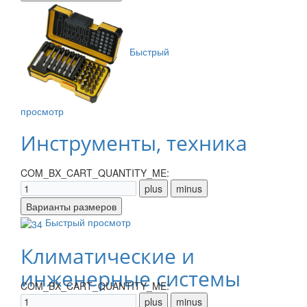
Быстрый
просмотр
Инструменты, техника
COM_BX_CART_QUANTITY_ME:
Быстрый просмотр
Климатические и
инженерные системы
COM_BX_CART_QUANTITY_ME: