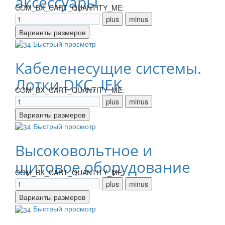
аксессуары
COM_BX_CART_QUANTITY_ME:
Быстрый просмотр
Кабеленесущие системы.
Лотки DKC, IEK
COM_BX_CART_QUANTITY_ME:
Быстрый просмотр
Высоковольтное и
щитовое оборудование
COM_BX_CART_QUANTITY_ME:
Быстрый просмотр