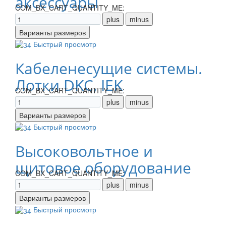
аксессуары
COM_BX_CART_QUANTITY_ME:
Быстрый просмотр
Кабеленесущие системы.
Лотки DKC, IEK
COM_BX_CART_QUANTITY_ME:
Быстрый просмотр
Высоковольтное и
щитовое оборудование
COM_BX_CART_QUANTITY_ME:
Быстрый просмотр