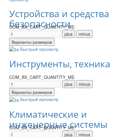
Устройства и средства
безопасности
COM_BX_CART_QUANTITY_ME:
Быстрый просмотр
Инструменты, техника
COM_BX_CART_QUANTITY_ME:
Быстрый просмотр
Климатические и
инженерные системы
COM_BX_CART_QUANTITY_ME: