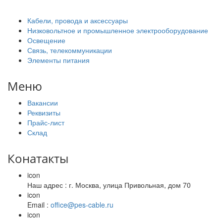
Кабели, провода и аксессуары
Низковольтное и промышленное электрооборудование
Освещение
Связь, телекоммуникации
Элементы питания
Меню
Вакансии
Реквизиты
Прайс-лист
Склад
Конатакты
icon
Наш адрес : г. Москва, улица Привольная, дом 70
icon
Email :
office@pes-cable.ru
icon