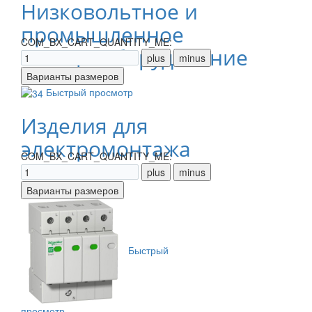
Низковольтное и
промышленное
COM_BX_CART_QUANTITY_ME:
электрооборудование
Быстрый просмотр
Изделия для
электромонтажа
COM_BX_CART_QUANTITY_ME:
Быстрый
просмотр