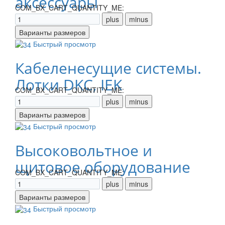
аксессуары
COM_BX_CART_QUANTITY_ME:
Быстрый просмотр
Кабеленесущие системы.
Лотки DKC, IEK
COM_BX_CART_QUANTITY_ME:
Быстрый просмотр
Высоковольтное и
щитовое оборудование
COM_BX_CART_QUANTITY_ME:
Быстрый просмотр