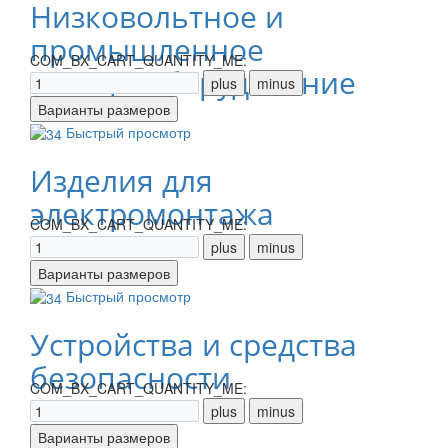
Низковольтное и
промышленное
COM_BX_CART_QUANTITY_ME:
электрооборудование
Быстрый просмотр
Изделия для
электромонтажа
COM_BX_CART_QUANTITY_ME:
Быстрый просмотр
Устройства и средства
безопасности
COM_BX_CART_QUANTITY_ME: