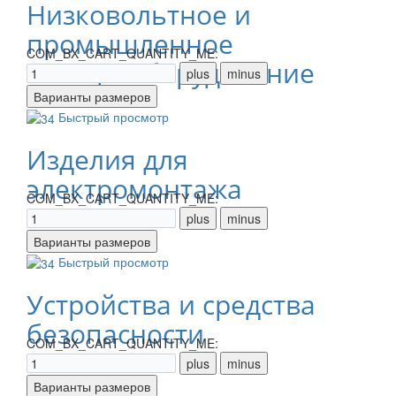
Низковольтное и
промышленное
COM_BX_CART_QUANTITY_ME:
электрооборудование
Быстрый просмотр
Изделия для
электромонтажа
COM_BX_CART_QUANTITY_ME:
Быстрый просмотр
Устройства и средства
безопасности
COM_BX_CART_QUANTITY_ME: