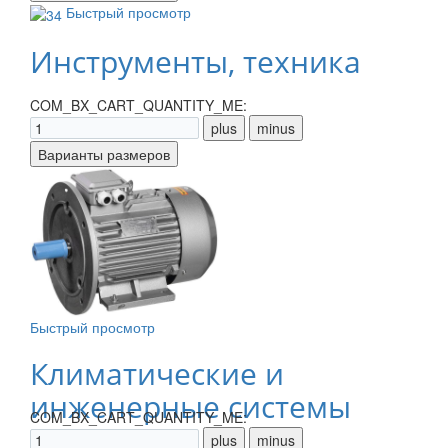
Быстрый просмотр
Инструменты, техника
COM_BX_CART_QUANTITY_ME:
Быстрый просмотр
Климатические и
инженерные системы
COM_BX_CART_QUANTITY_ME: