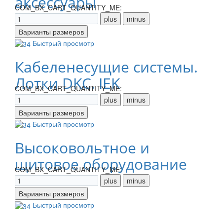
аксессуары
COM_BX_CART_QUANTITY_ME:
Быстрый просмотр
Кабеленесущие системы.
Лотки DKC, IEK
COM_BX_CART_QUANTITY_ME:
Быстрый просмотр
Высоковольтное и
щитовое оборудование
COM_BX_CART_QUANTITY_ME:
Быстрый просмотр