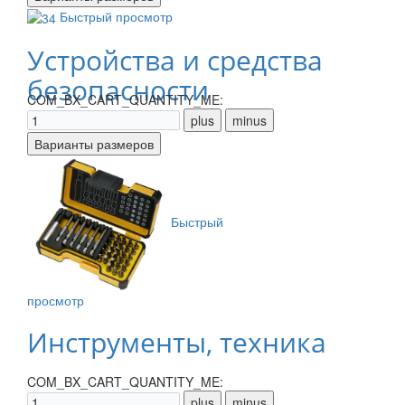
Быстрый просмотр
Устройства и средства
безопасности
COM_BX_CART_QUANTITY_ME:
Быстрый
просмотр
Инструменты, техника
COM_BX_CART_QUANTITY_ME: