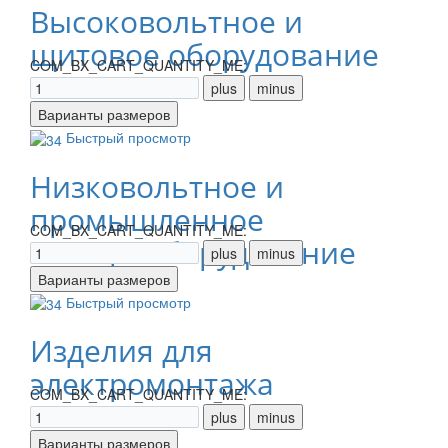
Высоковольтное и
щитовое оборудование
COM_BX_CART_QUANTITY_ME:
Быстрый просмотр
Низковольтное и
промышленное
COM_BX_CART_QUANTITY_ME:
электрооборудование
Быстрый просмотр
Изделия для
электромонтажа
COM_BX_CART_QUANTITY_ME: