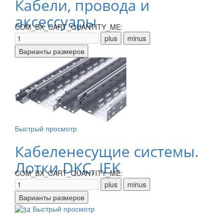
Кабели, провода и
аксессуары
COM_BX_CART_QUANTITY_ME:
Быстрый просмотр
Кабеленесущие системы.
Лотки DKC, IEK
COM_BX_CART_QUANTITY_ME:
Быстрый просмотр