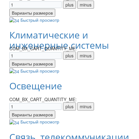
Быстрый просмотр
Климатические и
инженерные системы
COM_BX_CART_QUANTITY_ME:
Быстрый просмотр
Освещение
COM_BX_CART_QUANTITY_ME:
Быстрый просмотр
Связь, телекоммуникации