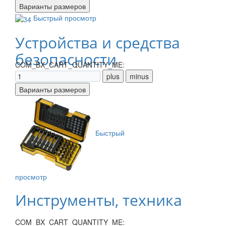
Быстрый просмотр
Устройства и средства
безопасности
COM_BX_CART_QUANTITY_ME:
Быстрый
просмотр
Инструменты, техника
COM_BX_CART_QUANTITY_ME: