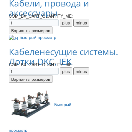
Кабели, провода и
аксессуары
COM_BX_CART_QUANTITY_ME:
Быстрый просмотр
Кабеленесущие системы.
Лотки DKC, IEK
COM_BX_CART_QUANTITY_ME:
Быстрый
просмотр