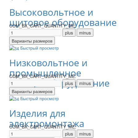
Высоковольтное и
щитовое оборудование
COM_BX_CART_QUANTITY_ME:
Быстрый просмотр
Низковольтное и
промышленное
COM_BX_CART_QUANTITY_ME:
электрооборудование
Быстрый просмотр
Изделия для
электромонтажа
COM_BX_CART_QUANTITY_ME: