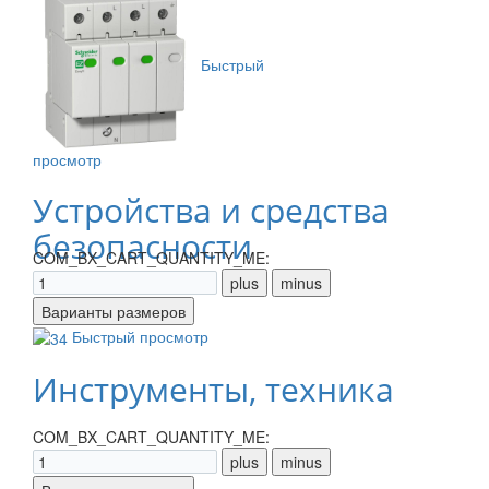
Быстрый
просмотр
Устройства и средства
безопасности
COM_BX_CART_QUANTITY_ME:
Быстрый просмотр
Инструменты, техника
COM_BX_CART_QUANTITY_ME: