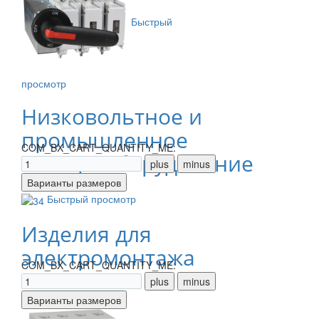
Быстрый
просмотр
Низковольтное и
промышленное
COM_BX_CART_QUANTITY_ME:
электрооборудование
Быстрый просмотр
Изделия для
электромонтажа
COM_BX_CART_QUANTITY_ME: