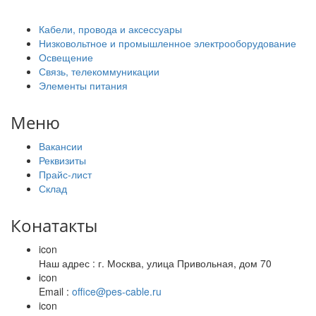
Кабели, провода и аксессуары
Низковольтное и промышленное электрооборудование
Освещение
Связь, телекоммуникации
Элементы питания
Меню
Вакансии
Реквизиты
Прайс-лист
Склад
Конатакты
icon
Наш адрес : г. Москва, улица Привольная, дом 70
icon
Email :
office@pes-cable.ru
icon