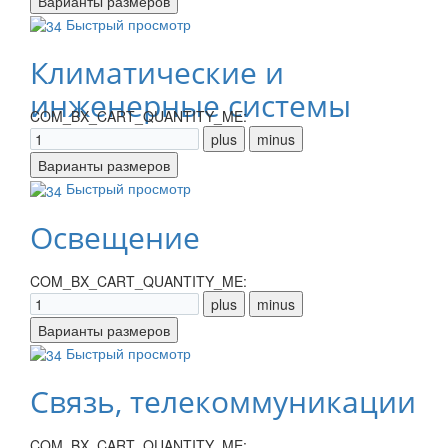
Быстрый просмотр
Климатические и
инженерные системы
COM_BX_CART_QUANTITY_ME:
Быстрый просмотр
Освещение
COM_BX_CART_QUANTITY_ME:
Быстрый просмотр
Связь, телекоммуникации
COM_BX_CART_QUANTITY_ME: