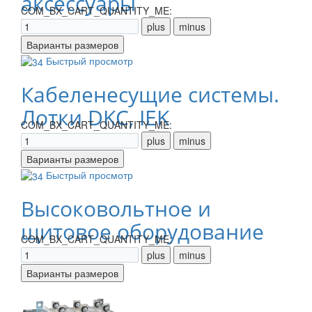
аксессуары
COM_BX_CART_QUANTITY_ME:
Быстрый просмотр
Кабеленесущие системы.
Лотки DKC, IEK
COM_BX_CART_QUANTITY_ME:
Быстрый просмотр
Высоковольтное и
щитовое оборудование
COM_BX_CART_QUANTITY_ME: