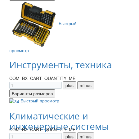
Быстрый
просмотр
Инструменты, техника
COM_BX_CART_QUANTITY_ME:
Быстрый просмотр
Климатические и
инженерные системы
COM_BX_CART_QUANTITY_ME: