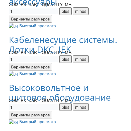
аксессуары
COM_BX_CART_QUANTITY_ME:
Быстрый просмотр
Кабеленесущие системы.
Лотки DKC, IEK
COM_BX_CART_QUANTITY_ME:
Быстрый просмотр
Высоковольтное и
щитовое оборудование
COM_BX_CART_QUANTITY_ME:
Быстрый просмотр