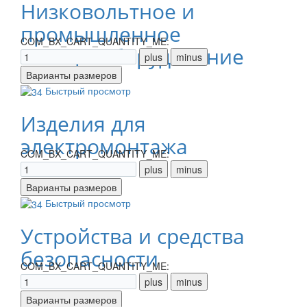
Низковольтное и
промышленное
COM_BX_CART_QUANTITY_ME:
электрооборудование
Быстрый просмотр
Изделия для
электромонтажа
COM_BX_CART_QUANTITY_ME:
Быстрый просмотр
Устройства и средства
безопасности
COM_BX_CART_QUANTITY_ME: