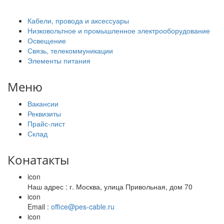
Кабели, провода и аксессуары
Низковольтное и промышленное электрооборудование
Освещение
Связь, телекоммуникации
Элементы питания
Меню
Вакансии
Реквизиты
Прайс-лист
Склад
Конатакты
icon
Наш адрес : г. Москва, улица Привольная, дом 70
icon
Email :
office@pes-cable.ru
icon