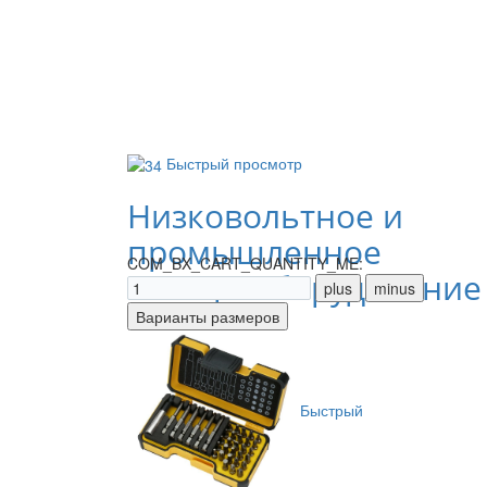
Быстрый просмотр
Низковольтное и
промышленное
COM_BX_CART_QUANTITY_ME:
электрооборудование
Быстрый