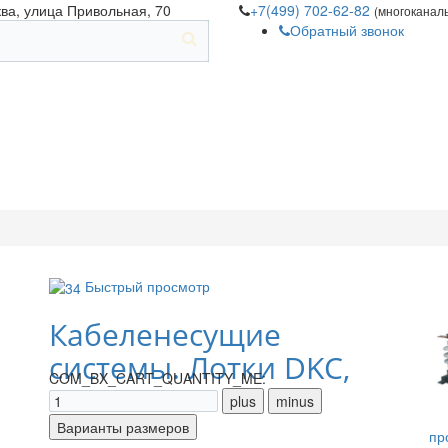
ква, улица Привольная, 70
+7(499) 702-62-82
(многоканал
Обратный звонок
Быстрый просмотр
Кабеленесущие
системы. Лотки DKC,
COM_BX_CART_QUANTITY_ME:
IEK
пр