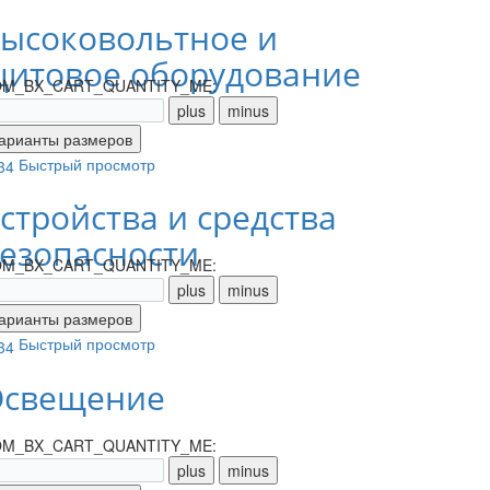
ысоковольтное и
итовое оборудование
M_BX_CART_QUANTITY_ME:
Быстрый просмотр
стройства и средства
езопасности
M_BX_CART_QUANTITY_ME:
Быстрый просмотр
свещение
M_BX_CART_QUANTITY_ME: