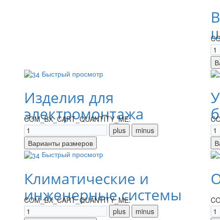
В
щ
CO
Быстрый просмотр
Изделия для
У
электромонтажа
б
COM_BX_CART_QUANTITY_ME:
CO
Быстрый просмотр
Климатические и
О
инженерные системы
COM_BX_CART_QUANTITY_ME:
CO