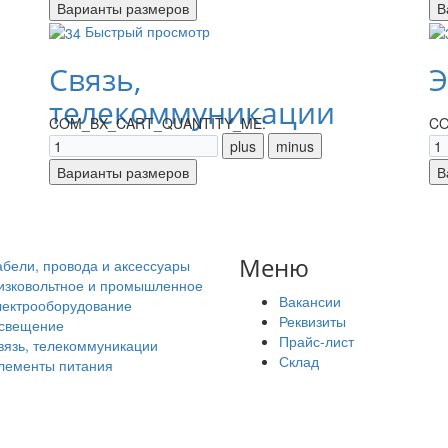
Быстрый просмотр
Связь,
Э
телекоммуникации
COM_BX_CART_QUANTITY_ME:
CO
Меню
абели, провода и аксессуары
изковольтное и промышленное
Вакансии
лектрооборудование
Реквизиты
свещение
Прайс-лист
вязь, телекоммуникации
Склад
лементы питания